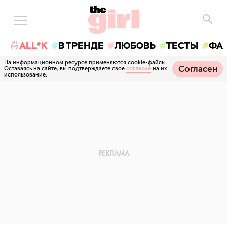
🍜ALL*K
В ТРЕНДЕ
ЛЮБОВЬ
ТЕСТЫ
ФА
На информационном ресурсе применяются cookie-файлы.
Согласен
Оставаясь на сайте, вы подтверждаете свое
согласие
на их
использование.