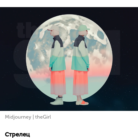
Midjourney | theGirl
Стрелец