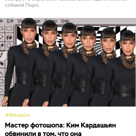
собакой Пиро.
Фандом
Мастер фотошопа: Ким Кардашьян
обвинили в том, что она