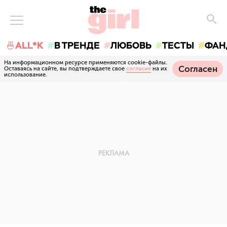
🍜ALL*K
В ТРЕНДЕ
ЛЮБОВЬ
ТЕСТЫ
ФАН
На информационном ресурсе применяются cookie-файлы.
Согласен
Оставаясь на сайте, вы подтверждаете свое
согласие
на их
использование.