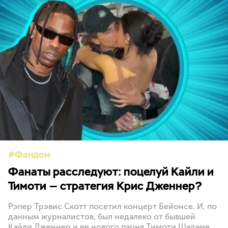
Фандом
Фанаты расследуют: поцелуй Кайли и
Тимоти — стратегия Крис Дженнер?
Рэпер Трэвис Скотт посетил концерт Бейонсе. И, по
данным журналистов, был недалеко от бывшей
Кайли Дженнер и ее нового парня Тимоти Шаламе