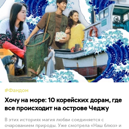
Фандом
Хочу на море: 10 корейских дорам, где
все происходит на острове Чеджу
В этих историях магия любви соединяется с
очарованием природы. Уже смотрела «Наш блюз» и