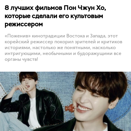
8 лучших фильмов Пон Чжун Хо,
которые сделали его культовым
режиссером
«Поженив» кинотрадиции Востока и Запада, этот
корейский режиссер покорил зрителей и критиков
историями, настолько же понятными, насколько
интригующими, необычными и будоражущими все
органы чувств!