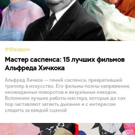
Фандом
Мастер саспенса: 15 лучших фильмов
Альфреда Хичкока
Альфред Хичкок — гений саспенса, превративший
триллер в искусство. Его фильмы полны напряжения,
неожиданных поворотов и визуальных находок.
Вспомним лучшие работы мастера, которые до сих
пор заставляют затаить дыхание и с интересом
следить за каждой сценой