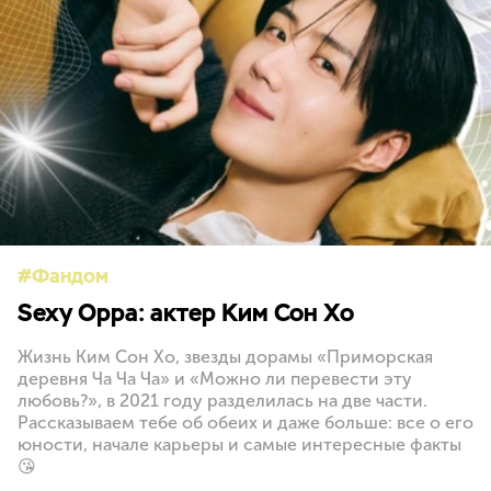
Фандом
Sexy Oppa: актер Ким Сон Хо
Жизнь Ким Сон Хо, звезды дорамы «Приморская
деревня Ча Ча Ча» и «Можно ли перевести эту
любовь?», в 2021 году разделилась на две части.
Рассказываем тебе об обеих и даже больше: все о его
юности, начале карьеры и самые интересные факты
😘