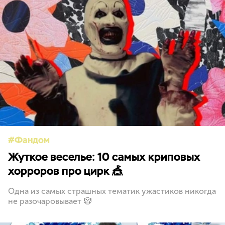
Фандом
Жуткое веселье: 10 самых криповых
хорроров про цирк 🎪
Одна из самых страшных тематик ужастиков никогда
не разочаровывает 🤡