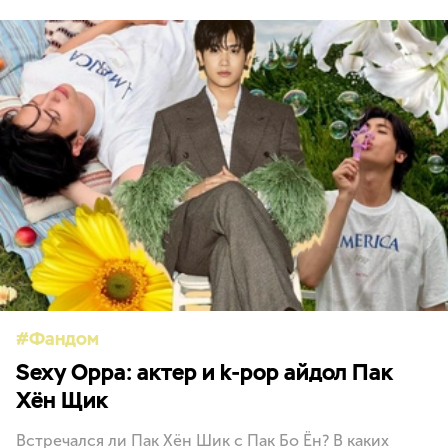
Фандом
Sexy Oppa: актер и k-pop айдол Пак
Хён Щик
Встречался ли Пак Хён Шик с Пак Бо Ён? В каких