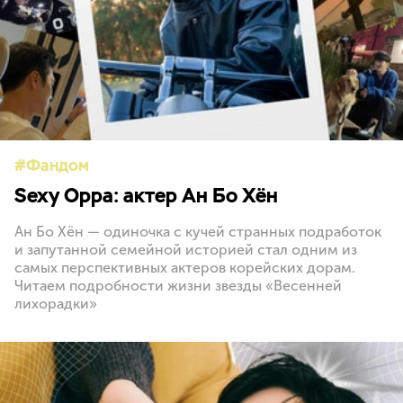
Фандом
Sexy Oppa: актер Ан Бо Хён
Ан Бо Хён — одиночка с кучей странных подработок
и запутанной семейной историей стал одним из
самых перспективных актеров корейских дорам.
Читаем подробности жизни звезды «Весенней
лихорадки»