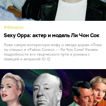
Фандом
Sexy Oppa: актер и модель Ли Чон Сок
Лови самую интересную инфу о звезде дорам «Пока
ты спишь» и «Район Сочхо» — Ли Чон Соке! Узнаем
подробности его творческого пути и романа с
певицей и актрисой IU 😉