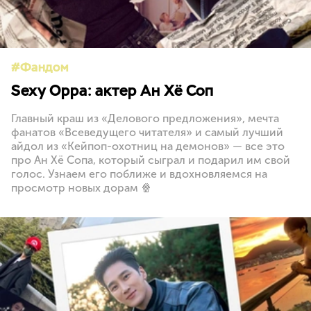
Фандом
Sexy Oppa: актер Ан Хё Соп
Главный краш из «Делового предложения», мечта
фанатов «Всеведущего читателя» и самый лучший
айдол из «Кейпоп-охотниц на демонов» — все это
про Ан Хё Сопа, который сыграл и подарил им свой
голос. Узнаем его поближе и вдохновляемся на
просмотр новых дорам 🍿