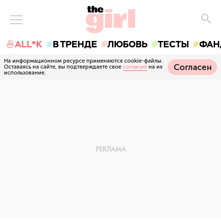
🍜ALL*K
В ТРЕНДЕ
ЛЮБОВЬ
ТЕСТЫ
ФАН
На информационном ресурсе применяются cookie-файлы.
Согласен
Оставаясь на сайте, вы подтверждаете свое
согласие
на их
использование.