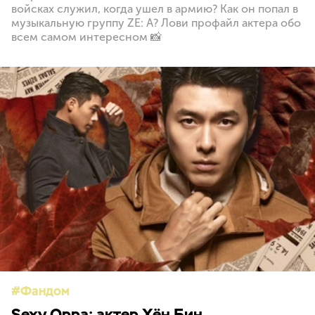
войсках служил, когда ушел в армию? Как он попал в
музыкальную группу ZE: A? Лови профайл актера обо
всем самом интересном 📸
Фандом
Sexy Oppa: актер Хён Бин