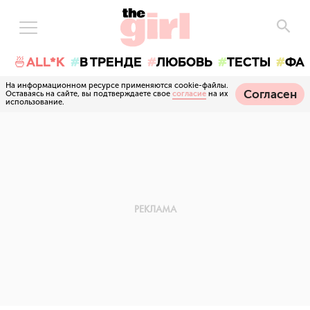
🍜ALL*K
В ТРЕНДЕ
ЛЮБОВЬ
ТЕСТЫ
ФА
На информационном ресурсе применяются cookie-файлы.
Согласен
Оставаясь на сайте, вы подтверждаете свое
согласие
на их
использование.