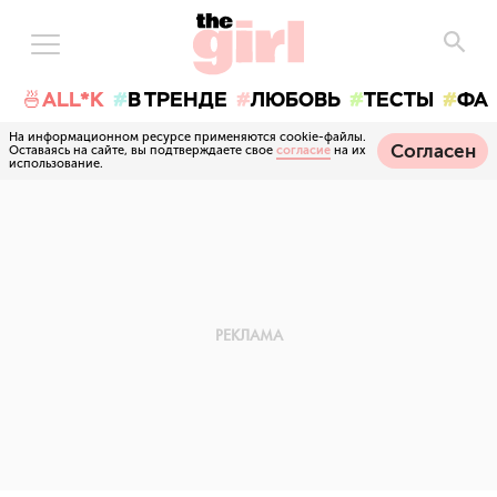
🍜ALL*K
В ТРЕНДЕ
ЛЮБОВЬ
ТЕСТЫ
ФА
На информационном ресурсе применяются cookie-файлы.
Согласен
Оставаясь на сайте, вы подтверждаете свое
согласие
на их
использование.