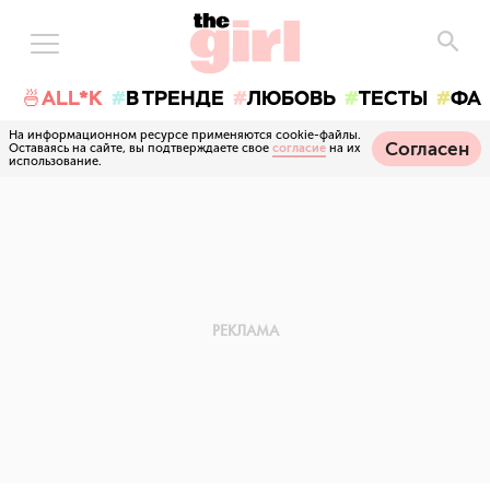
🍜ALL*K
В ТРЕНДЕ
ЛЮБОВЬ
ТЕСТЫ
ФА
На информационном ресурсе применяются cookie-файлы.
Согласен
Оставаясь на сайте, вы подтверждаете свое
согласие
на их
использование.