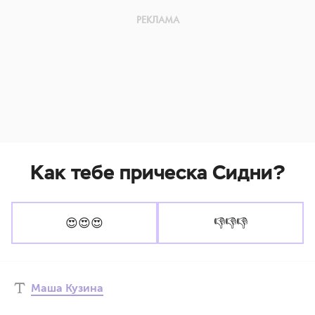
Как тебе прическа Сидни?
😍😍😍
👎👎👎
Маша Кузина