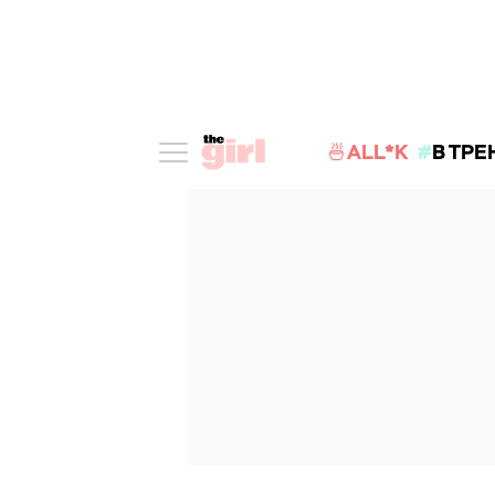
🍜ALL*K
В ТРЕ