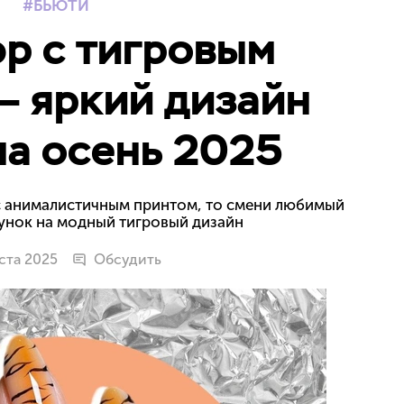
БЬЮТИ
р с тигровым
— яркий дизайн
на осень 2025
с анималистичным принтом, то смени любимый
унок на модный тигровый дизайн
уста 2025
Обсудить