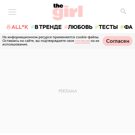
🍜ALL*K
В ТРЕНДЕ
ЛЮБОВЬ
ТЕСТЫ
ФА
На информационном ресурсе применяются cookie-файлы.
Согласен
Оставаясь на сайте, вы подтверждаете свое
согласие
на их
использование.