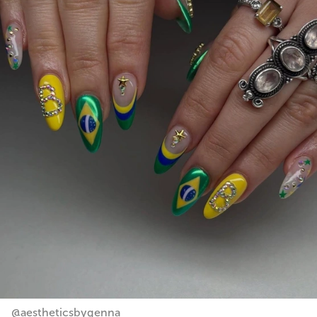
@aestheticsbygenna