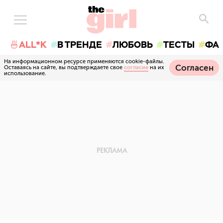
🍜ALL*K
В ТРЕНДЕ
ЛЮБОВЬ
ТЕСТЫ
ФА
На информационном ресурсе применяются cookie-файлы.
Согласен
Оставаясь на сайте, вы подтверждаете свое
согласие
на их
использование.