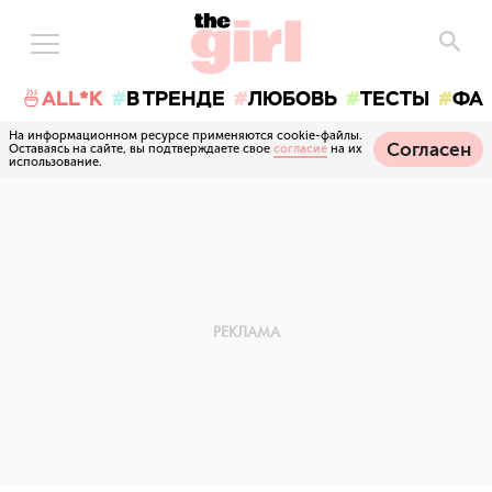
🍜ALL*K
В ТРЕНДЕ
ЛЮБОВЬ
ТЕСТЫ
ФА
На информационном ресурсе применяются cookie-файлы.
Согласен
Оставаясь на сайте, вы подтверждаете свое
согласие
на их
использование.