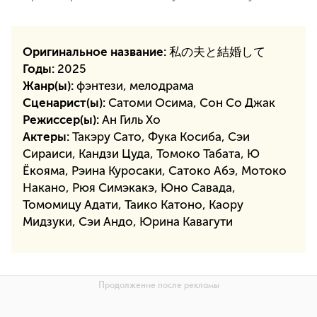
Оригинальное название:
私の夫と結婚して
Годы:
2025
Жанр(ы):
фэнтези, мелодрама
Сценарист(ы):
Сатоми Осима, Сон Со Джак
Режиссер(ы):
Ан Гиль Хо
Актеры:
Такэру Сато, Фука Косиба, Сэи
Сираиси, Кандзи Цуда, Томоко Табата, Ю
Ёкояма, Рэина Куросаки, Сатоко Абэ, Мотоко
Накано, Рюя Симэкакэ, Юно Савада,
Томомицу Адати, Таико Катоно, Каору
Мидзуки, Сэи Андо, Юрина Кавагути