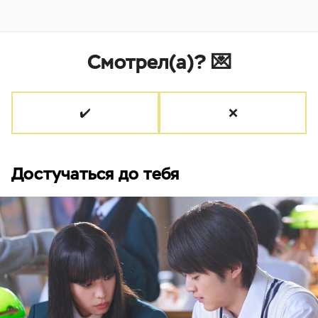
Смотрел(а)? 💌
✔️
❌
Достучаться до тебя