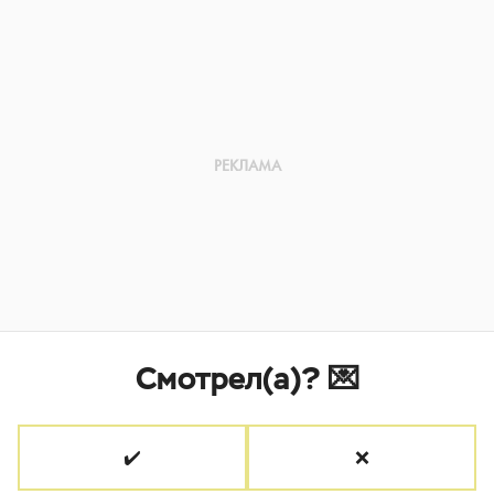
Смотрел(а)? 💌
✔️
❌