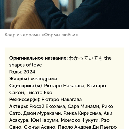
Кадр из дорамы «Формы любви»
Оригинальное название:
わかっていても the
shapes of love
Годы:
2024
Жанр(ы):
мелодрама
Сценарист(ы):
Рютаро Накагава, Кэитаро
Сакон, Тисато Ёко
Режиссер(ы):
Рютаро Накагава
Актеры:
Рюсэй Ёкохама, Сара Минами, Рико
Сэто, Дзюн Мураками, Рэика Кирисима, Аки
Асакура, Юи Наруми, Момоко Фукути, Рэо
Сано, Сюнъя Асано, Паоло Андреа Ди Пьетро