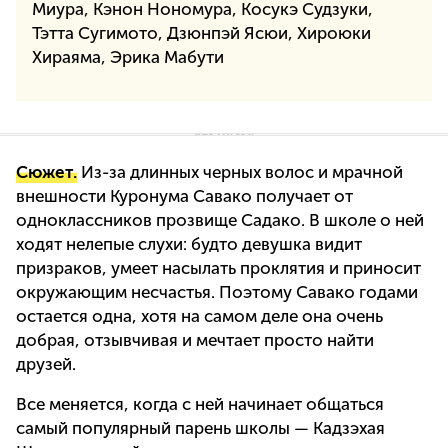
Миура, Кэнон Нономура, Косукэ Судзуки,
Тэтта Сугимото, Дзюнпэй Ясюи, Хироюки
Хираяма, Эрика Мабути
Сюжет.
Из-за длинных черных волос и мрачной
внешности Куронума Савако получает от
одноклассников прозвище Садако. В школе о ней
ходят нелепые слухи: будто девушка видит
призраков, умеет насылать проклятия и приносит
окружающим несчастья. Поэтому Савако годами
остается одна, хотя на самом деле она очень
добрая, отзывчивая и мечтает просто найти
друзей.
Все меняется, когда с ней начинает общаться
самый популярный парень школы — Кадзэхая