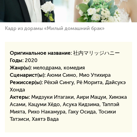
Кадр из дорамы «Милый домашний брак»
Оригинальное название:
社内マリッジハニー
Годы:
2020
Жанр(ы):
мелодрама, комедия
Сценарист(ы):
Аюми Симо, Мио Утихира
Режиссер(ы):
Рёхэй Сингу, Рё Морита, Дайсукэ
Хонда
Актеры:
Мидзуки Итагаки, Аири Мацуи, Химэка
Асами, Кацуми Хёдо, Асука Кидзима, Таппэй
Мията, Рихо Накамура, Гаку Осида, Тосики
Татэиси, Хаятэ Вада