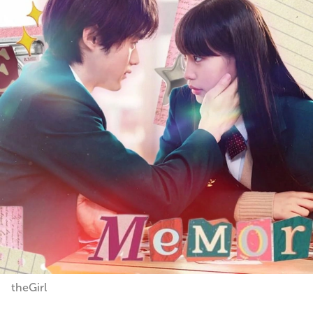
theGirl