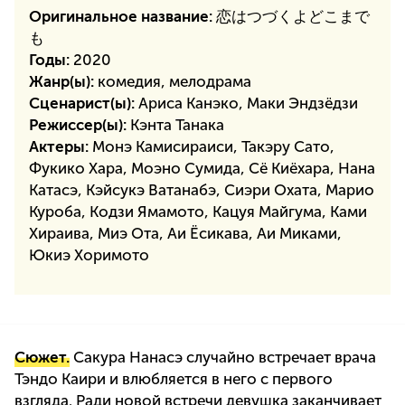
Оригинальное название:
恋はつづくよどこまで
も
Годы:
2020
Жанр(ы):
комедия, мелодрама
Сценарист(ы):
Ариса Канэко, Маки Эндзёдзи
Режиссер(ы):
Кэнта Танака
Актеры:
Монэ Камисираиси, Такэру Сато,
Фукико Хара, Моэно Сумида, Сё Киёхара, Нана
Катасэ, Кэйсукэ Ватанабэ, Сиэри Охата, Марио
Куроба, Кодзи Ямамото, Кацуя Майгума, Ками
Хираива, Миэ Ота, Аи Ёсикава, Аи Миками,
Юкиэ Хоримото
Сюжет.
Сакура Нанасэ случайно встречает врача
Тэндо Каири и влюбляется в него с первого
взгляда. Ради новой встречи девушка заканчивает