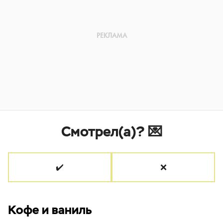
Смотрел(а)? 💌
✔️
❌
Кофе и ваниль