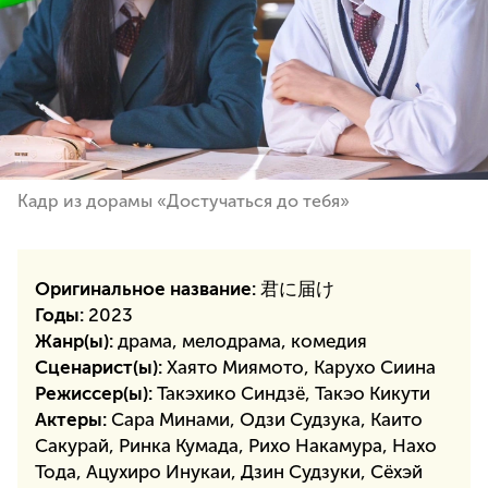
Кадр из дорамы «Достучаться до тебя»
Оригинальное название:
君に届け
Годы:
2023
Жанр(ы):
драма, мелодрама, комедия
Сценарист(ы):
Хаято Миямото, Карухо Сиина
Режиссер(ы):
Такэхико Синдзё, Такэо Кикути
Актеры:
Сара Минами, Одзи Судзука, Каито
Сакурай, Ринка Кумада, Рихо Накамура, Нахо
Тода, Ацухиро Инукаи, Дзин Судзуки, Сёхэй