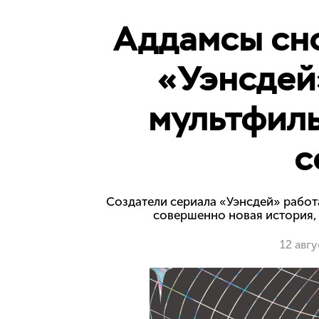
Аддамсы сно
«Уэнсдей
мультфиль
с
Создатели сериала «Уэнсдей» работ
совершенно новая история, 
12 авг