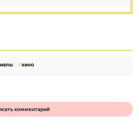
риалы
кино
исать комментарий