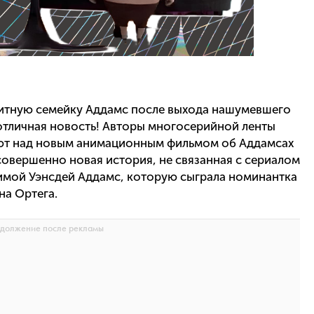
ритную семейку Аддамс после выхода нашумевшего
 отличная новость! Авторы многосерийной ленты
ают над новым анимационным фильмом об Аддамсах
совершенно новая история, не связанная с сериалом
тимой Уэнсдей Аддамс, которую сыграла номинантка
на Ортега.