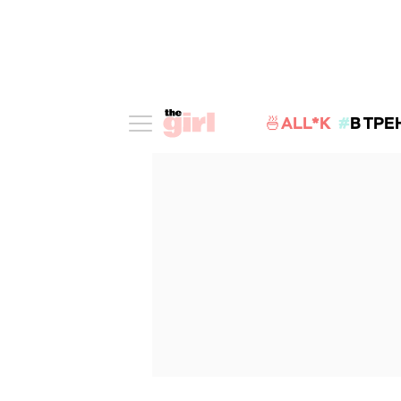
🍜ALL*K
В ТРЕ