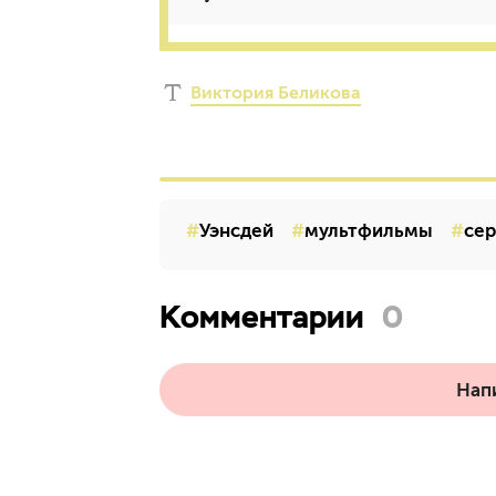
Виктория Беликова
Уэнсдей
мультфильмы
се
Комментарии
0
Нап