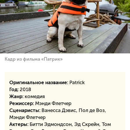
Кадр из фильма «Патрик»
Оригинальное название:
Patrick
Год:
2018
Жанр:
комедия
Режиссер:
Мэнди Флетчер
Сценаристы:
Ванесса Дэвис, Пол де Воз,
Мэнди Флетчер
Актеры:
Битти Эдмондсон, Эд Скрейн, Том