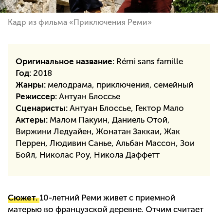
Кадр из фильма «Приключения Реми»
Оригинальное название:
Rémi sans famille
Год:
2018
Жанры:
мелодрама, приключения, семейный
Режиссер:
Антуан Блоссье
Сценаристы:
Антуан Блоссье, Гектор Мало
Актеры:
Малом Пакуин, Даниель Отой,
Виржини Ледуайен, Жонатан Заккаи, Жак
Перрен, Людивин Санье, Альбан Массон, Зои
Бойл, Николас Роу, Никола Даффетт
Сюжет.
10-летний Реми живет с приемной
матерью во французской деревне. Отчим считает