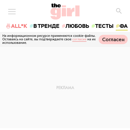
🍜ALL*K
В ТРЕНДЕ
ЛЮБОВЬ
ТЕСТЫ
ФА
На информационном ресурсе применяются cookie-файлы.
Согласен
Оставаясь на сайте, вы подтверждаете свое
согласие
на их
использование.