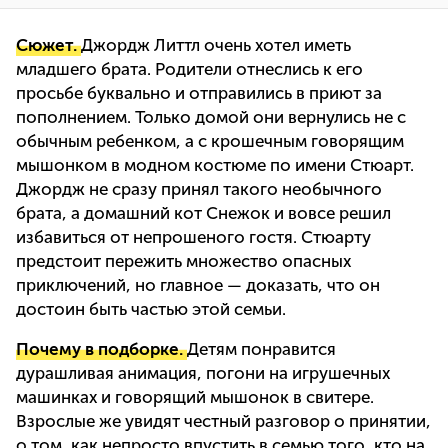
Сюжет.
Джордж Литтл очень хотел иметь
младшего брата. Родители отнеслись к его
просьбе буквально и отправились в приют за
пополнением. Только домой они вернулись не с
обычным ребенком, а с крошечным говорящим
мышонком в модном костюме по имени Стюарт.
Джордж не сразу принял такого необычного
брата, а домашний кот Снежок и вовсе решил
избавиться от непрошеного гостя. Стюарту
предстоит пережить множество опасных
приключений, но главное — доказать, что он
достоин быть частью этой семьи.
Почему в подборке.
Детям понравится
дурашливая анимация, погони на игрушечных
машинках и говорящий мышонок в свитере.
Взрослые же увидят честный разговор о принятии,
о том, как непросто впустить в семью того, кто на