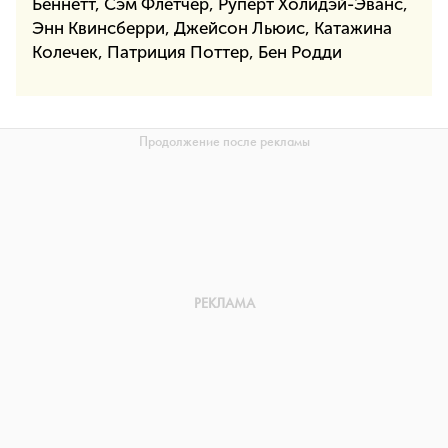
Беннетт, Сэм Флетчер, Руперт Холидэй-Эванс,
Энн Квинсберри, Джейсон Льюис, Катажина
Колечек, Патриция Поттер, Бен Родди