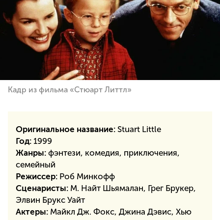
Кадр из фильма «Стюарт Литтл»
Оригинальное название:
Stuart Little
Год:
1999
Жанры:
фэнтези, комедия, приключения,
семейный
Режиссер:
Роб Минкофф
Сценаристы:
М. Найт Шьямалан, Грег Брукер,
Элвин Брукс Уайт
Актеры:
Майкл Дж. Фокс, Джина Дэвис, Хью