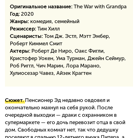
Оригинальное название:
The War with Grandpa
Год:
2020
Жанры:
комедия, семейный
Режиссер:
Тим Хилл
Сценаристы:
Том Дж. Эстл, Мэтт Эмбер,
Роберт Киммел Смит
Актеры:
Роберт Де Ниро, Оакс Фигли,
Кристофер Уокен, Ума Турман, Джейн Сеймур,
Роб Риггл, Чич Марин, Лора Марано,
Хулиосезар Чавез, Айзек Крагтен
Сюжет.
Пенсионер Эд недавно овдовел и
окончательно махнул на себя рукой. После
очередной выходки — драки с охранником в
супермаркете — его дочь перевозит отца в свой
дом. Свободных комнат нет, так что дедушку
поселяют в спальню 12-летнего внука Питера, а