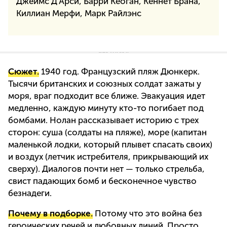
Джеймс Д’Арси, Барри Кеоган, Кеннет Брана,
Киллиан Мерфи, Марк Райлэнс
Сюжет.
1940 год. Французский пляж Дюнкерк.
Тысячи британских и союзных солдат зажаты у
моря, враг подходит все ближе. Эвакуация идет
медленно, каждую минуту кто-то погибает под
бомбами. Нолан рассказывает историю с трех
сторон: суша (солдаты на пляже), море (капитан
маленькой лодки, который плывет спасать своих)
и воздух (летчик истребителя, прикрывающий их
сверху). Диалогов почти нет — только стрельба,
свист падающих бомб и бесконечное чувство
безнадеги.
Почему в подборке.
Потому что это война без
героических речей и любовных линий. Просто