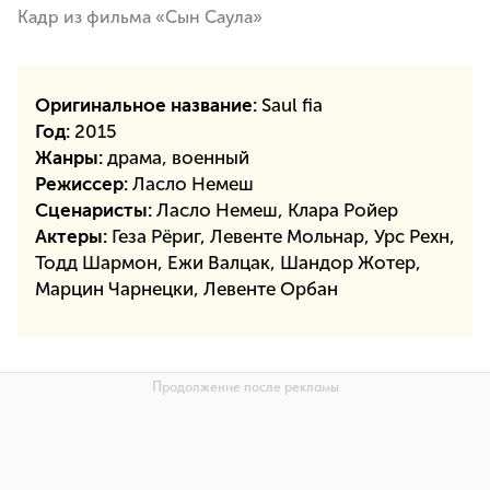
Кадр из фильма «Сын Саула»
Оригинальное название:
Saul fia
Год:
2015
Жанры:
драма, военный
Режиссер:
Ласло Немеш
Сценаристы:
Ласло Немеш, Клара Ройер
Актеры:
Геза Рёриг, Левенте Мольнар, Урс Рехн,
Тодд Шармон, Ежи Валцак, Шандор Жотер,
Марцин Чарнецки, Левенте Орбан