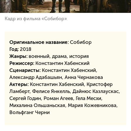
Кадр из фильма «Cобибор»
Оригинальное название:
Cобибор
Год:
2018
Жанры:
военный, драма, история
Режиссер:
Константин Хабенский
Сценаристы:
Константин Хабенский
,
Александр Адабашьян
,
Анна Чернакова
Актеры:
Константин Хабенский, Кристофер
Ламберт, Фелисе Янкелль, Дайнюс Казлаускас,
Сергей Годин, Роман Агеев, Гела Месхи,
Михалина Ольшаньская, Мария Кожевникова,
Вольфганг Черни