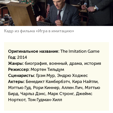
Кадр из фильма «Игра в имитацию»
Оригинальное название:
The Imitation Game
Год:
2014
Жанры:
биография, военный, драма, история
Режиссер:
Мортен Тильдум
Сценаристы:
Грэм Мур, Эндрю Ходжес
Актеры:
Бенедикт Камбербэтч, Кира Найтли,
Мэттью Гуд, Рори Киннер, Аллен Лич, Мэттью
Бирд, Чарльз Дэнс, Марк Стронг, Джеймс
Норткот, Том Гудман-Хилл