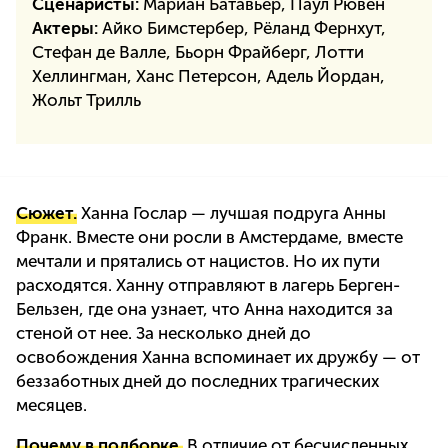
Сценаристы:
Мариан Батавьер
,
Паул Рювен
Актеры:
Айко Бимстербер, Рёланд Фернхут,
Стефан де Валле, Бьорн Фрайберг, Лотти
Хеллингман, Ханс Петерсон, Адель Йордан,
Жольт Трилль
Сюжет.
Ханна Гослар — лучшая подруга Анны
Франк. Вместе они росли в Амстердаме, вместе
мечтали и прятались от нацистов. Но их пути
расходятся. Ханну отправляют в лагерь Берген-
Бельзен, где она узнает, что Анна находится за
стеной от нее. За несколько дней до
освобождения Ханна вспоминает их дружбу — от
беззаботных дней до последних трагических
месяцев.
Почему в подборке.
В отличие от бесчисленных