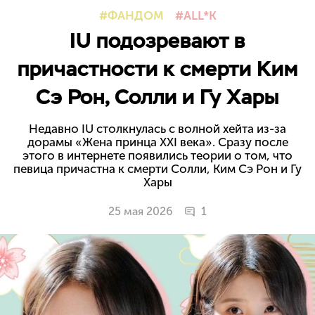
ФАНДОМ
ALL*K
IU подозревают в
причастности к смерти Ким
Сэ Рон, Солли и Гу Хары
Недавно IU столкнулась с волной хейта из-за
дорамы «Жена принца XXI века». Сразу после
этого в интернете появились теории о том, что
певица причастна к смерти Солли, Ким Сэ Рон и Гу
Хары
25 мая 2026
1