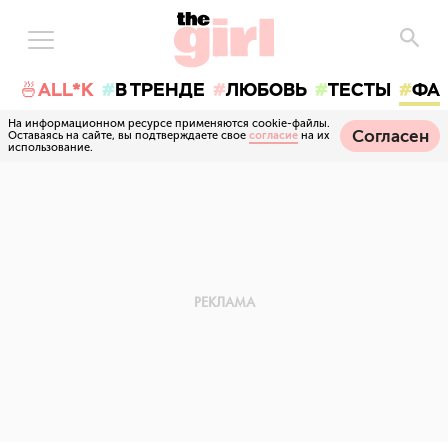
🍜ALL*K
В ТРЕНДЕ
ЛЮБОВЬ
ТЕСТЫ
ФА
На информационном ресурсе применяются cookie-файлы.
Согласен
Оставаясь на сайте, вы подтверждаете свое
согласие
на их
использование.