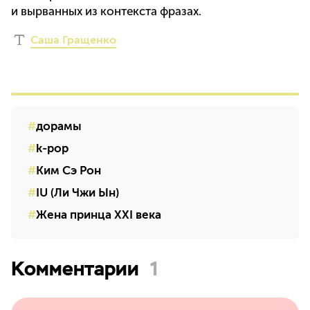
и вырванных из контекста фразах.
Саша Гращенко
дорамы
k-pop
Ким Сэ Рон
IU (Ли Чжи Ын)
Жена принца XXI века
Комментарии
1