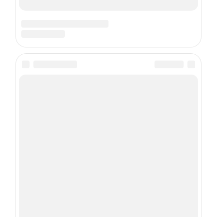
Подписка на рассылку
Контакты
Вакансии
Реклама
Условия проведения
Пользовательское
конкурсов
соглашение
Политика использования
Рекомендательные
cookie-файлов
технологии
Техподдержка