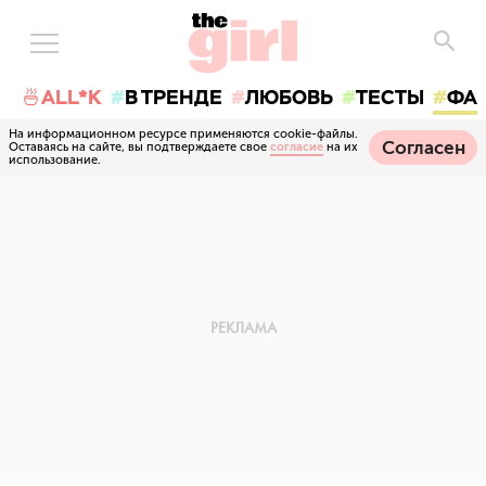
🍜ALL*K
В ТРЕНДЕ
ЛЮБОВЬ
ТЕСТЫ
ФА
На информационном ресурсе применяются cookie-файлы.
Согласен
Оставаясь на сайте, вы подтверждаете свое
согласие
на их
использование.