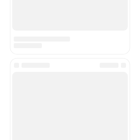
Сетевое издание Thegirl.ru (Зегёрл.ру)
Регистрационный номер ЭЛ № ФС 77 - 83229
Зарегистрировано Федеральной службой по
надзору в сфере связи, информационных
технологий и массовых коммуникаций
(Роскомнадзор) 26.04.2022 18+
Учредитель: Общество с ограниченной
ответственностью «Шкулёв Диджитал
Технологии»
Главный редактор: Бугай Е. А.