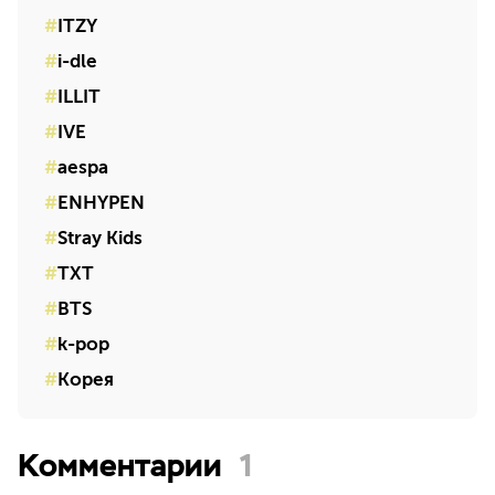
ITZY
i-dle
ILLIT
IVE
aespa
ENHYPEN
Stray Kids
TXT
BTS
k-pop
Корея
Комментарии
1