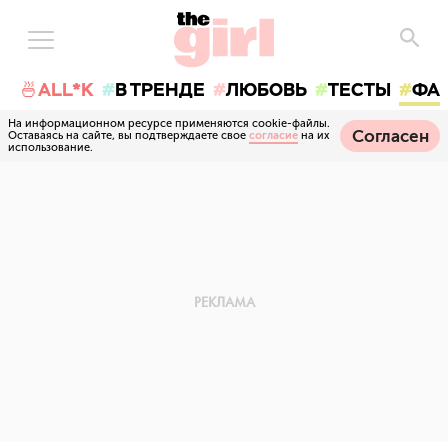
🍜ALL*K
В ТРЕНДЕ
ЛЮБОВЬ
ТЕСТЫ
ФА
На информационном ресурсе применяются cookie-файлы.
Согласен
Оставаясь на сайте, вы подтверждаете свое
согласие
на их
использование.