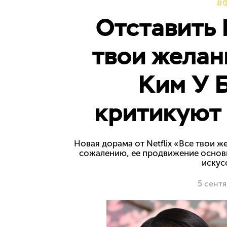
Отставить 
твои желан
Ким У 
критикуют 
Новая дорама от Netflix «Все твои 
сожалению, ее продвижение основы
искус
5 сент