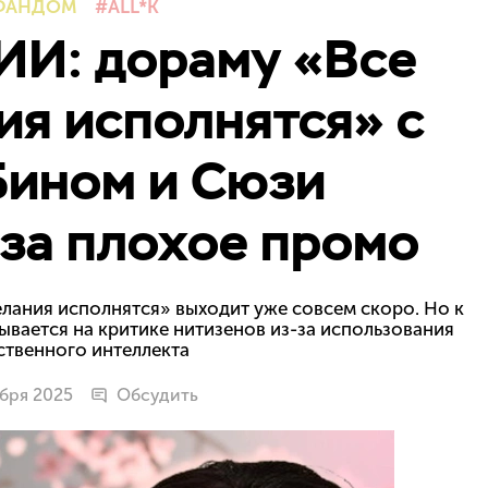
ФАНДОМ
ALL*K
ИИ: дораму «Все
ия исполнятся» с
Бином и Сюзи
за плохое промо
желания исполнятся» выходит уже совсем скоро. Но к
вается на критике нитизенов из-за использования
ственного интеллекта
ября 2025
Обсудить