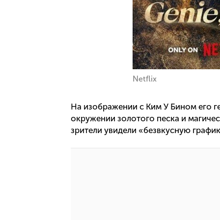
Netflix
На изображении с Ким У Бином его г
окружении золотого песка и магиче
зрители увидели «безвкусную график