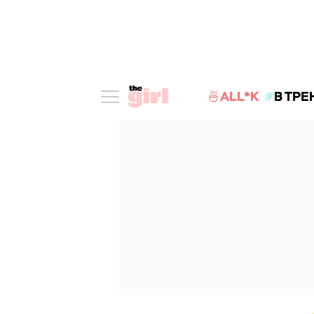
🍜ALL*K
В ТРЕ