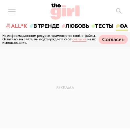
🍜ALL*K
В ТРЕНДЕ
ЛЮБОВЬ
ТЕСТЫ
ФА
На информационном ресурсе применяются cookie-файлы.
Согласен
Оставаясь на сайте, вы подтверждаете свое
согласие
на их
использование.