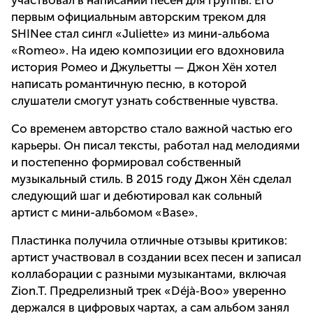
участвовал в написании песен для группы. Его
первым официальным авторским треком для
SHINee стал сингл «Juliette» из мини-альбома
«Romeo». На идею композиции его вдохновила
история Ромео и Джульетты — Джон Хён хотел
написать романтичную песню, в которой
слушатели смогут узнать собственные чувства.
Со временем авторство стало важной частью его
карьеры. Он писал тексты, работал над мелодиями
и постепенно формировал собственный
музыкальный стиль. В 2015 году Джон Хён сделал
следующий шаг и дебютировал как сольный
артист с мини-альбомом «Base».
Пластинка получила отличные отзывы критиков:
артист участвовал в создании всех песен и записал
коллаборации с разными музыкантами, включая
Zion.T. Предрелизный трек «Déjà‑Boo» уверенно
держался в цифровых чартах, а сам альбом занял