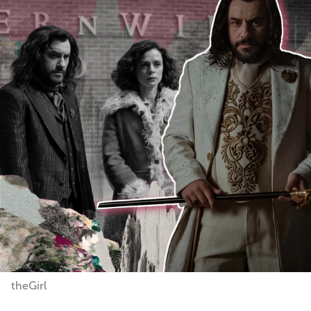
theGirl