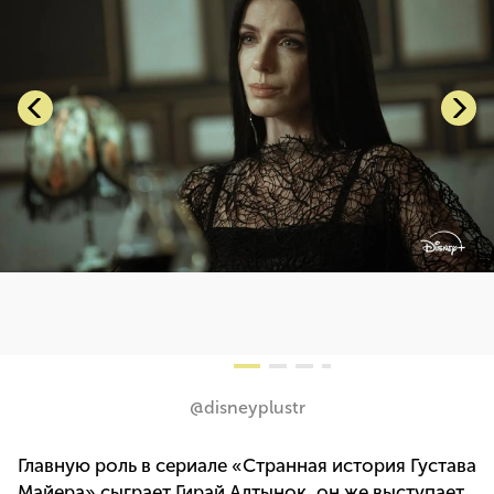
@disneyplustr
Главную роль в сериале «Странная история Густава
Майера» сыграет Гирай Алтынок, он же выступает