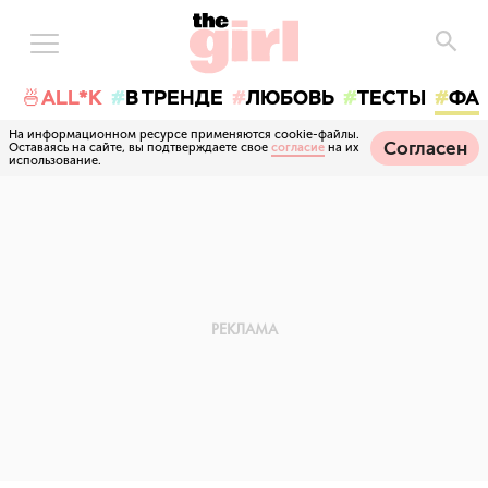
🍜ALL*K
В ТРЕНДЕ
ЛЮБОВЬ
ТЕСТЫ
ФА
На информационном ресурсе применяются cookie-файлы.
Согласен
Оставаясь на сайте, вы подтверждаете свое
согласие
на их
использование.