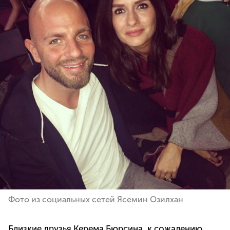
Фото из социальных сетей Ясемин Озилхан
Близкие друзья Керема Бюрсина, к сожалению,