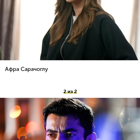
Афра Сарачоглу
2 из 2