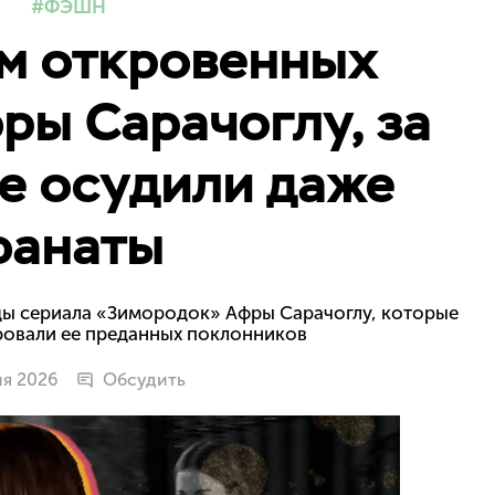
ФЭШН
м откровенных
ры Сарачоглу, за
е осудили даже
фанаты
ды сериала «Зимородок» Афры Сарачоглу, которые
ровали ее преданных поклонников
ня 2026
Обсудить