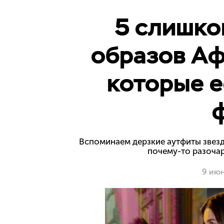
5 слишко
образов Аф
которые е
Вспоминаем дерзкие аутфиты звез
почему-то разоча
9 ию