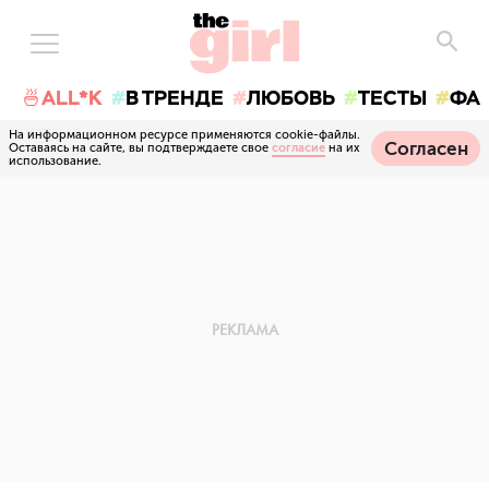
🍜ALL*K
В ТРЕНДЕ
ЛЮБОВЬ
ТЕСТЫ
ФА
На информационном ресурсе применяются cookie-файлы.
Согласен
Оставаясь на сайте, вы подтверждаете свое
согласие
на их
использование.