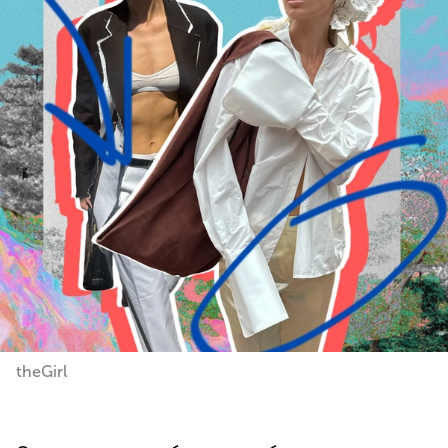
theGirl