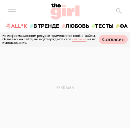
🍜ALL*K
В ТРЕНДЕ
ЛЮБОВЬ
ТЕСТЫ
ФА
На информационном ресурсе применяются cookie-файлы.
Согласен
Оставаясь на сайте, вы подтверждаете свое
согласие
на их
использование.