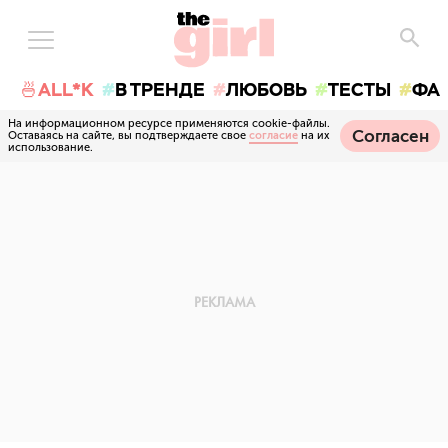
🍜ALL*K
В ТРЕНДЕ
ЛЮБОВЬ
ТЕСТЫ
ФА
На информационном ресурсе применяются cookie-файлы.
Согласен
Оставаясь на сайте, вы подтверждаете свое
согласие
на их
использование.