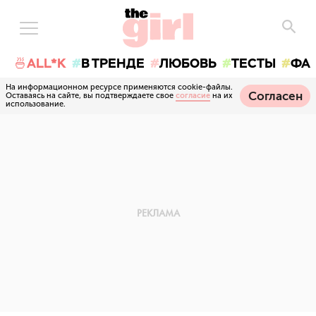
🍜ALL*K
В ТРЕНДЕ
ЛЮБОВЬ
ТЕСТЫ
ФА
На информационном ресурсе применяются cookie-файлы.
Согласен
Оставаясь на сайте, вы подтверждаете свое
согласие
на их
использование.