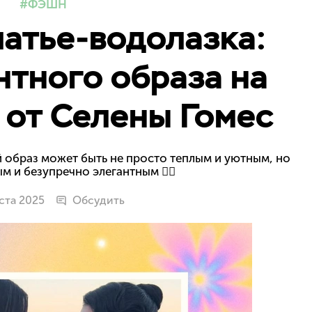
ФЭШН
атье-водолазка:
нтного образа на
 от Селены Гомес
й образ может быть не просто теплым и уютным, но
 и безупречно элегантным ❤️‍🔥
уста 2025
Обсудить