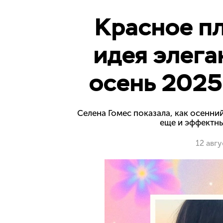
Красное пл
идея элега
осень 2025
Селена Гомес показала, как осенни
еще и эффектным
12 авг