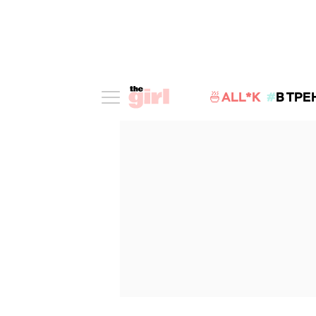
🍜ALL*K
В ТРЕ