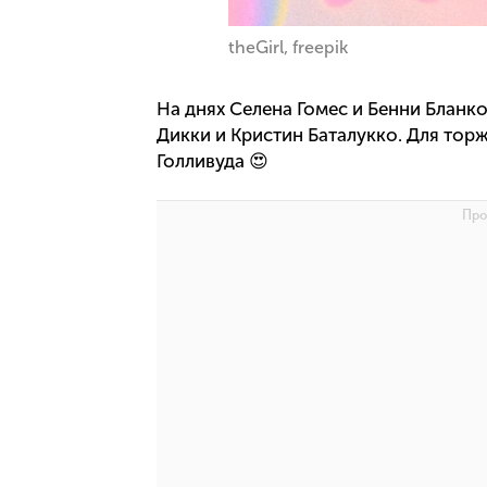
theGirl, freepik
На днях Селена Гомес и Бенни Бланко
Дикки и Кристин Баталукко. Для торж
Голливуда 😍