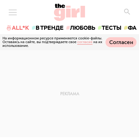
🍜ALL*K
В ТРЕНДЕ
ЛЮБОВЬ
ТЕСТЫ
ФА
На информационном ресурсе применяются cookie-файлы.
Согласен
Оставаясь на сайте, вы подтверждаете свое
согласие
на их
использование.