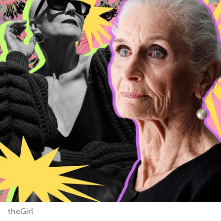
theGirl