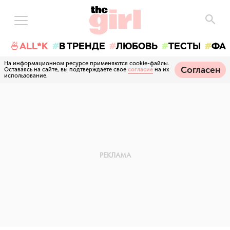
🍜ALL*K
В ТРЕНДЕ
ЛЮБОВЬ
ТЕСТЫ
ФА
На информационном ресурсе применяются cookie-файлы.
Согласен
Оставаясь на сайте, вы подтверждаете свое
согласие
на их
использование.