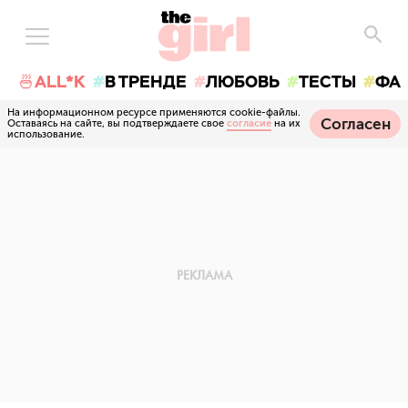
🍜ALL*K
В ТРЕНДЕ
ЛЮБОВЬ
ТЕСТЫ
ФА
На информационном ресурсе применяются cookie-файлы.
Согласен
Оставаясь на сайте, вы подтверждаете свое
согласие
на их
использование.