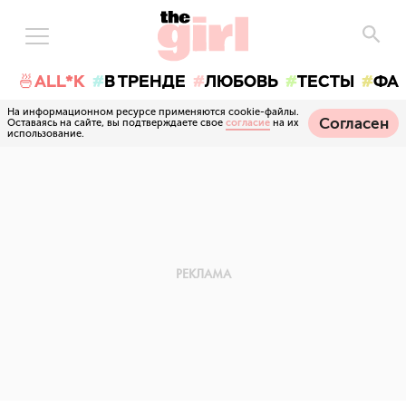
🍜ALL*K
В ТРЕНДЕ
ЛЮБОВЬ
ТЕСТЫ
ФА
На информационном ресурсе применяются cookie-файлы.
Согласен
Оставаясь на сайте, вы подтверждаете свое
согласие
на их
использование.