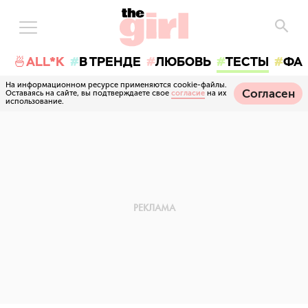
🍜ALL*K
В ТРЕНДЕ
ЛЮБОВЬ
ТЕСТЫ
ФА
На информационном ресурсе применяются cookie-файлы.
Согласен
Оставаясь на сайте, вы подтверждаете свое
согласие
на их
использование.