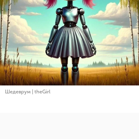
Шедеврум | theGirl