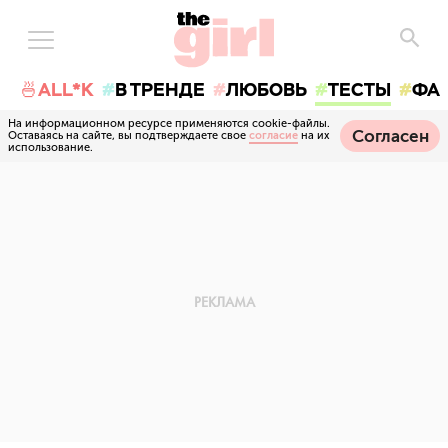
🍜ALL*K
В ТРЕНДЕ
ЛЮБОВЬ
ТЕСТЫ
ФА
На информационном ресурсе применяются cookie-файлы.
Согласен
Оставаясь на сайте, вы подтверждаете свое
согласие
на их
использование.