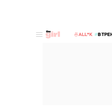
🍜ALL*K
В ТРЕ