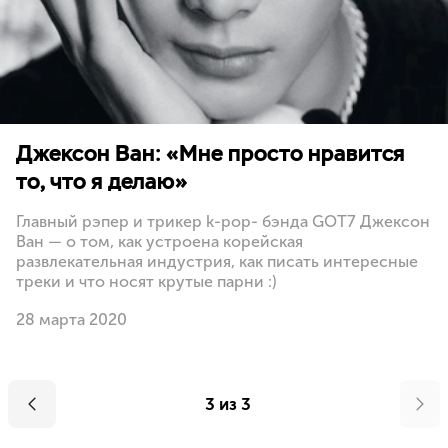
Джексон Ван: «Мне просто нравится
то, что я делаю»
Главный рэпер и трикер k-pop- бэнда GOT7 Джексон
Ван — о том, как устроена корейская
развлекательная индустрия, как писать интересные
треки и что носят крутые парни :)
28 марта 2020
3 из 3