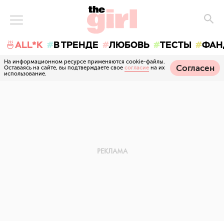
🍜ALL*K
В ТРЕНДЕ
ЛЮБОВЬ
ТЕСТЫ
ФАН
На информационном ресурсе применяются cookie-файлы.
Согласен
Оставаясь на сайте, вы подтверждаете свое
согласие
на их
использование.