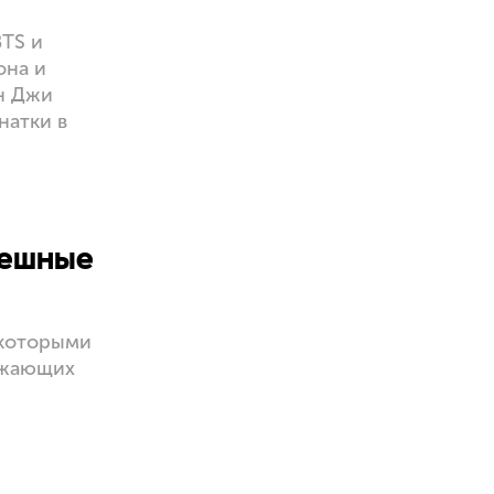
TS и
она и
н Джи
натки в
мешные
 которыми
ружающих