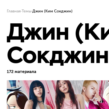
·
·
Главная
Темы
Джин (Ким Сокджин)
Джин (К
Сокджин
172 материала