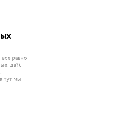
мых
а
 все равно
е, да?),
.
а тут мы