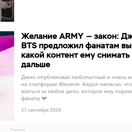
Желание ARMY — закон: Дж
BTS предложил фанатам вы
какой контент ему снимать
дальше
Джин опубликовал любопытный и очень м
на платформе Weverse. Айдол написал, что
взяться за любое дело, которое ему поре
фанаты 💔
27 сентября 2024