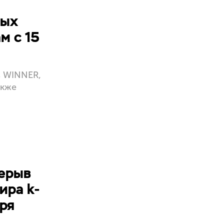
и
ных
м с 15
з WINNER,
акже
рерыв
ира k-
бря