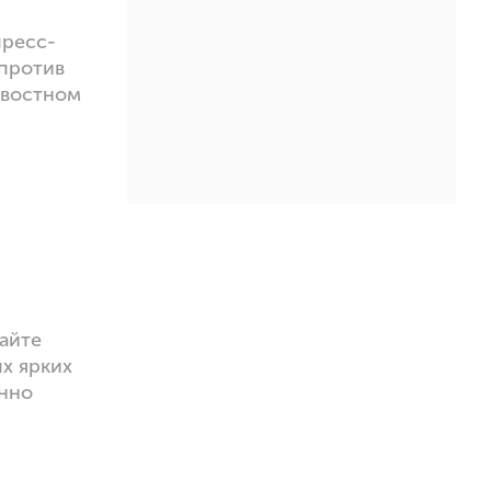
пресс-
против
овостном
айте
ых ярких
енно