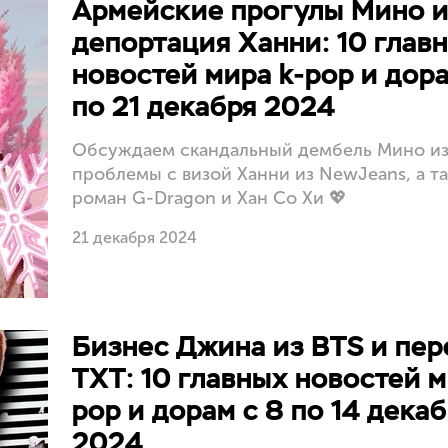
Армейские прогулы Мино 
депортация Ханни: 10 глав
новостей мира k-pop и дора
по 21 декабря 2024
Обсуждаем скандальный дембель Мино и
проблемы с визой Ханни из NewJeans, а т
роман G-Dragon и Хан Со Хи 💖
21 декабря 2024
Бизнес Джина из BTS и пе
TXT: 10 главных новостей м
pop и дорам с 8 по 14 дека
2024