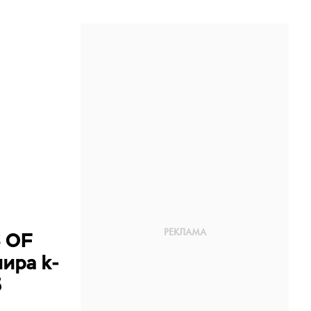
S OF
мира k-
5