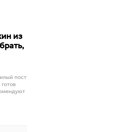
ин из
брать,
илый пост
 готов
комендуют