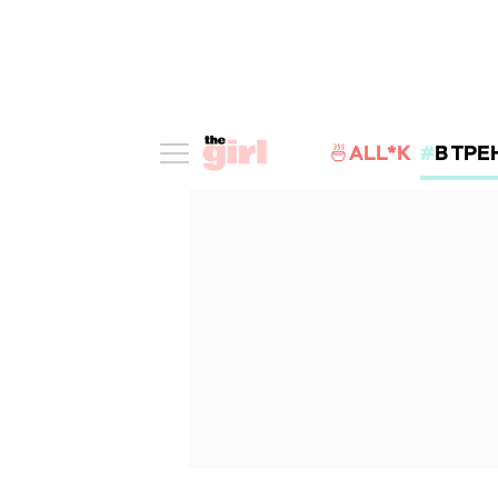
🍜ALL*K
В ТРЕ