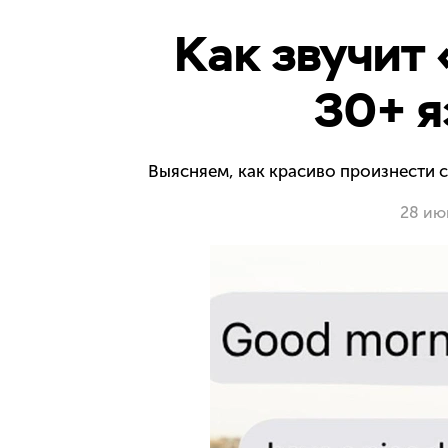
Как звучит 
30+ я
Выясняем, как красиво произнести с
28 ию