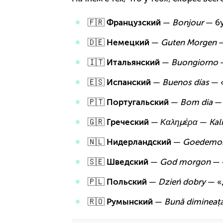
🇫🇷
Французский
—
Bonjour
— бу
🇩🇪
Немецкий
—
Guten Morgen
—
🇮🇹
Итальянский
—
Buongiorno
🇪🇸
Испанский
—
Buenos días
— «
🇵🇹
Португальский
—
Bom dia
— 
🇬🇷
Греческий
—
Καλημέρα
—
Kal
🇳🇱
Нидерландский
—
Goedemo
🇸🇪
Шведский
—
God morgon
— 
🇵🇱
Польский
—
Dzień dobry
— «
🇷🇴
Румынский
—
Bună dimineaț