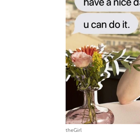
theGirl