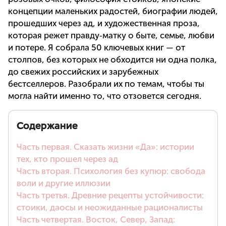
концепции маленьких радостей, биографии людей,
прошедших через ад, и художественная проза,
которая режет правду‑матку о быте, семье, любви
и потере. Я собрала 50 ключевых книг — от
столпов, без которых не обходится ни одна полка,
до свежих российских и зарубежных
бестселлеров. Разобрали их по темам, чтобы ты
могла найти именно то, что отзовется сегодня.
Содержание
Часть первая. Сказать жизни «Да»: истории
тех, кто прошел через ад
Часть вторая. Психология без купюр: свобода
воли и другие иллюзии
Часть третья. Древние рецепты устойчивости:
стоики, даосы и неожиданные рационалисты
Часть четвертая. Восток, Север, Запад: