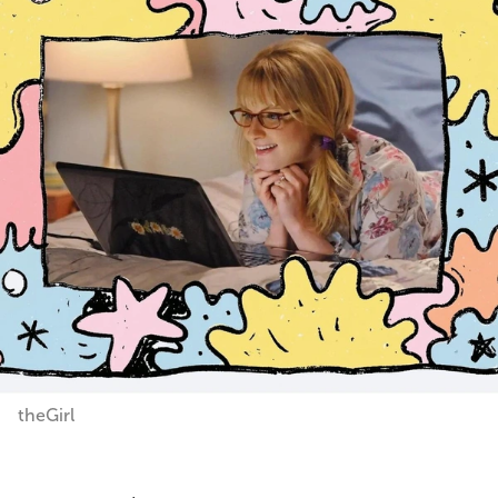
theGirl