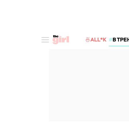
🍜ALL*K
В ТРЕ