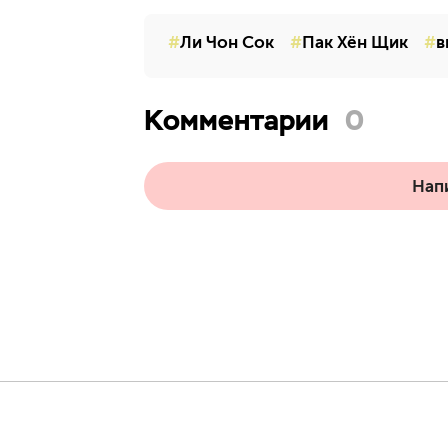
Ли Чон Сок
Пак Хён Щик
в
Комментарии
0
Нап