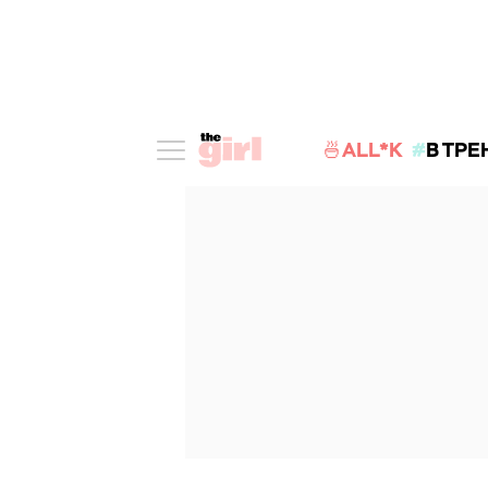
🍜ALL*K
В ТРЕ