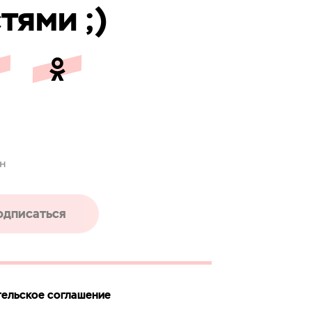
тями ;)
ен
одписаться
ельское соглашение