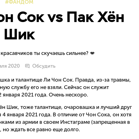
ФАНДОМ
он Сок vs Пак Хён
Шик
 красавчиков ты скучаешь сильнее? 💋
аля 2020
Обсудить
шка и талантище Ли Чон Сок. Правда, из-за травмы,
нную службу его не взяли. Сейчас он служит
 января 2021 года. Очень нескоро.
ён Шик, тоже талантище, очаровашка и лучший друг
4 января 2021 года. В отличие от Чон Сока, он хотя
очками из армии в своем Инстаграме (запрещенная в
 но ждать все равно еще долго.