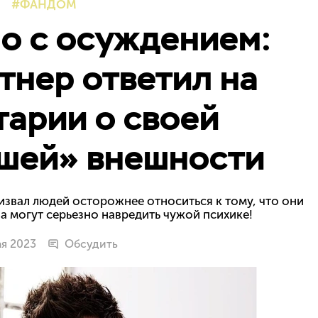
ФАНДОМ
но с осуждением:
тнер ответил на
арии о своей
шей» внешности
звал людей осторожнее относиться к тому, что они
ва могут серьезно навредить чужой психике!
ая 2023
Обсудить