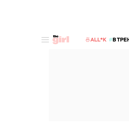
🍜ALL*K
В ТРЕ