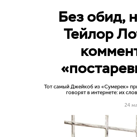
Без обид, 
Тейлор Ло
коммент
«постарев
Тот самый Джейкоб из «Сумерек» при
говорят в интернете: их сло
24 м