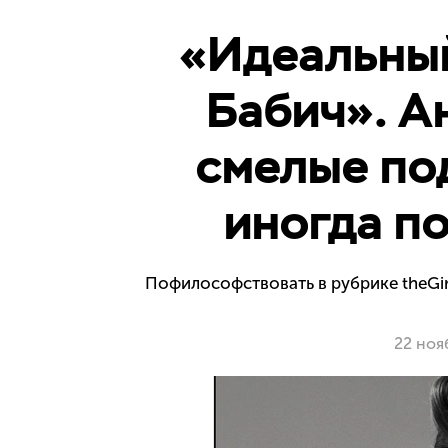
«Идеальный
Бабич». А
смелые под
иногда п
Пофилософствовать в рубрике theGirl
22 ноя