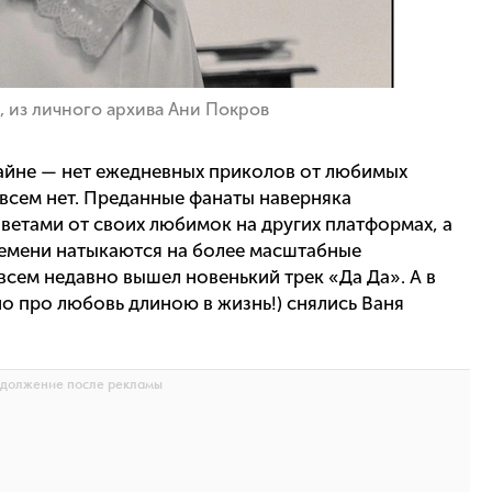
, из личного архива Ани Покров
нлайне — нет ежедневных приколов от любимых
совсем нет. Преданные фанаты наверняка
иветами от своих любимок на других платформах, а
емени натыкаются на более масштабные
всем недавно вышел новенький трек «Да Да». А в
но про любовь длиною в жизнь!) снялись Ваня