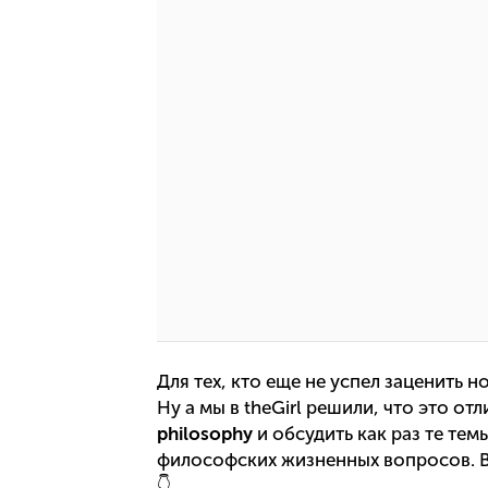
Для тех, кто еще не успел заценить н
Ну а мы в theGirl решили, что это о
philosophy
и обсудить как раз те тем
философских жизненных вопросов. В
👇