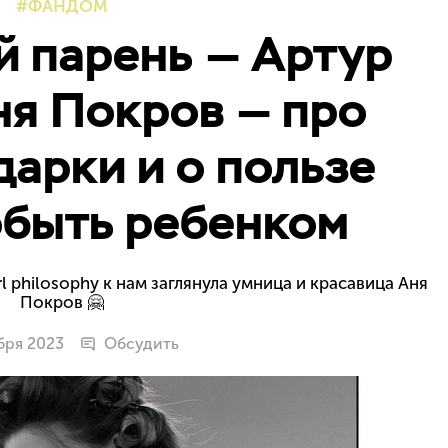
ФАНДОМ
 парень — Артур
ня Покров — про
арки и о пользе
обыть ребенком
 philosophy к нам заглянула умница и красавица Аня
Покров 🤗
бря 2023
Обсудить