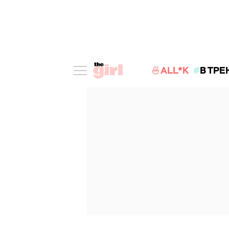
🍜ALL*K
В ТРЕ