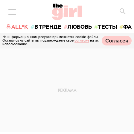
🍜ALL*K
В ТРЕНДЕ
ЛЮБОВЬ
ТЕСТЫ
ФА
На информационном ресурсе применяются cookie-файлы.
Согласен
Оставаясь на сайте, вы подтверждаете свое
согласие
на их
использование.