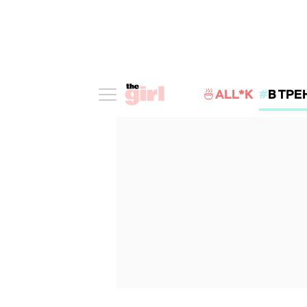
🍜ALL*K
В ТРЕ