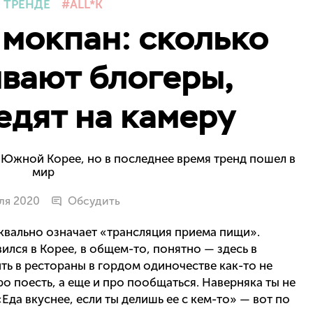
 ТРЕНДЕ
ALL*K
мокпан: сколько
вают блогеры,
едят на камеру
в Южной Корее, но в последнее время тренд пошел в
мир
ля 2020
Обсудить
уквально означает «трансляция приема пищи».
ился в Корее, в общем-то, понятно — здесь в
ть в рестораны в гордом одиночестве как-то не
ро поесть, а еще и про пообщаться. Наверняка ты не
«Еда вкуснее, если ты делишь ее с кем-то» — вот по