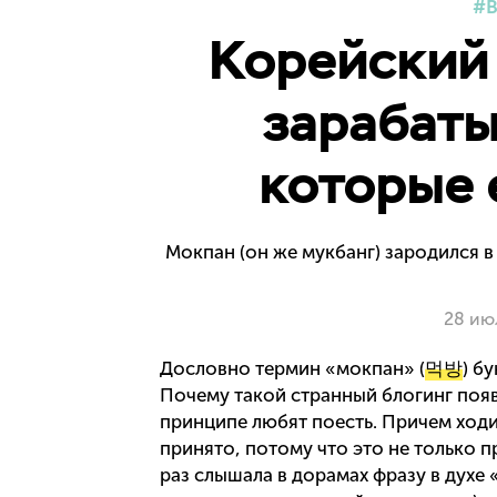
В
Корейский 
зарабаты
которые 
Мокпан (он же мукбанг) зародился 
28 ию
Дословно термин «мокпан» (
먹방
) б
Почему такой странный блогинг появ
принципе любят поесть. Причем ходи
принято, потому что это не только п
раз слышала в дорамах фразу в духе 