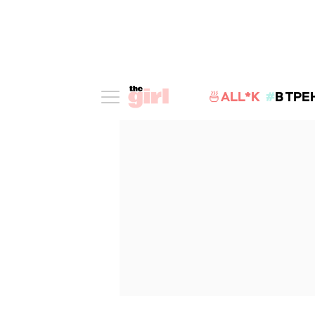
🍜ALL*K
В ТРЕ