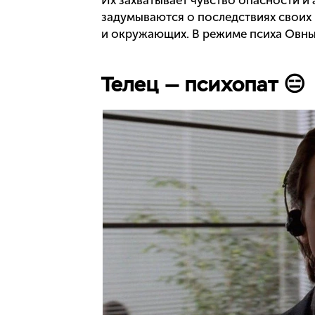
Их захватывает чувство опасности и 
задумываются о последствиях своих 
и окружающих. В режиме психа Овны 
Телец — психопат 😑