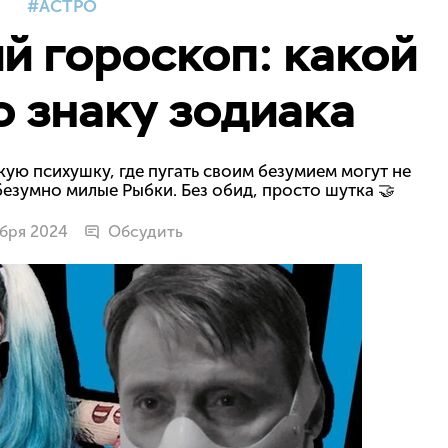
АСТРО
 гороскоп: какой
о знаку зодиака
ую психушку, где пугать своим безумием могут не
безумно милые Рыбки. Без обид, просто шутка 🤝
ября 2024
Обсудить