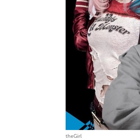
theGirl