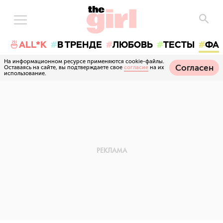
🍜ALL*K
В ТРЕНДЕ
ЛЮБОВЬ
ТЕСТЫ
ФА
На информационном ресурсе применяются cookie-файлы.
Согласен
Оставаясь на сайте, вы подтверждаете свое
согласие
на их
использование.