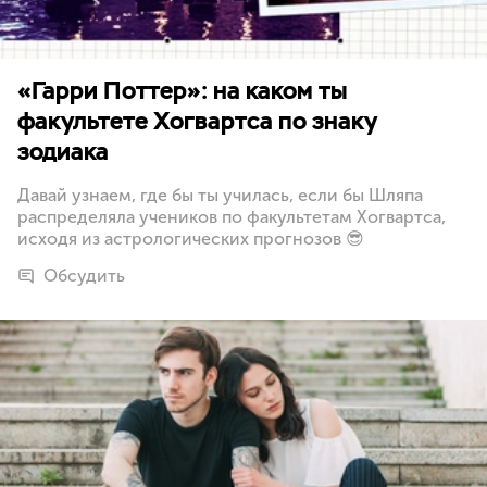
«Гарри Поттер»: на каком ты
факультете Хогвартса по знаку
зодиака
Давай узнаем, где бы ты училась, если бы Шляпа
распределяла учеников по факультетам Хогвартса,
исходя из астрологических прогнозов 😎
Обсудить