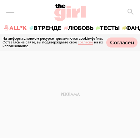
🍜ALL*K
В ТРЕНДЕ
ЛЮБОВЬ
ТЕСТЫ
ФАН
На информационном ресурсе применяются cookie-файлы.
Согласен
Оставаясь на сайте, вы подтверждаете свое
согласие
на их
использование.