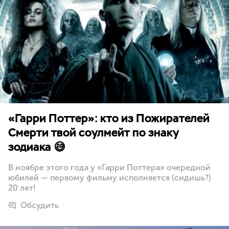
«Гарри Поттер»: кто из Пожирателей
Смерти твой соулмейт по знаку
зодиака 😅
В ноябре этого года у «Гарри Поттера» очередной
юбилей — первому фильму исполняется (сидишь?)
20 лет!
Обсудить