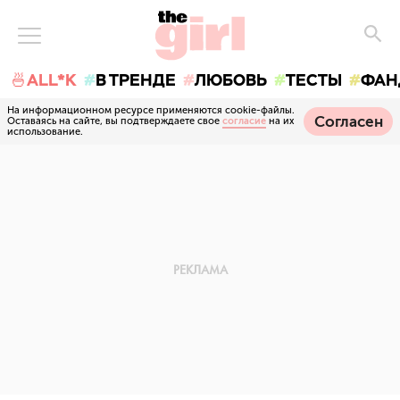
🍜ALL*K
В ТРЕНДЕ
ЛЮБОВЬ
ТЕСТЫ
ФАН
На информационном ресурсе применяются cookie-файлы.
Согласен
Оставаясь на сайте, вы подтверждаете свое
согласие
на их
использование.