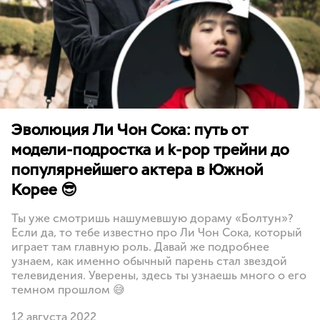
Эволюция Ли Чон Сока: путь от
модели-подростка и k-pop трейни до
популярнейшего актера в Южной
Корее 😎
Ты уже смотришь нашумевшую дораму «Болтун»?
Если да, то тебе известно про Ли Чон Сока, который
играет там главную роль. Давай же подробнее
узнаем, как именно обычный парень стал звездой
телевидения. Уверены, здесь ты узнаешь много о его
темном прошлом 😅
12 августа 2022