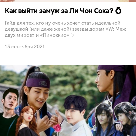
Как выйти замуж за Ли Чон Сока? 💍
Гайд для тех, кто ну очень хочет стать идеальной
девушкой (или даже женой) звезды дорам «W: Меж
двух миров» и «Пиноккио» ✨
13 сентября 2021