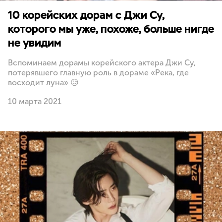
10 корейских дорам с Джи Су,
которого мы уже, похоже, больше нигде
не увидим
Вспоминаем дорамы корейского актера Джи Су,
потерявшего главную роль в дораме «Река, где
восходит луна» 😥
10 марта 2021