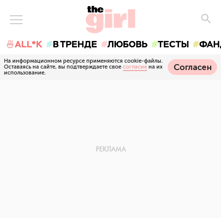
🍜ALL*K
В ТРЕНДЕ
ЛЮБОВЬ
ТЕСТЫ
ФАН
На информационном ресурсе применяются cookie-файлы.
Согласен
Оставаясь на сайте, вы подтверждаете свое
согласие
на их
использование.