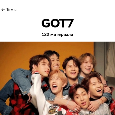
Темы
GOT7
122 материала